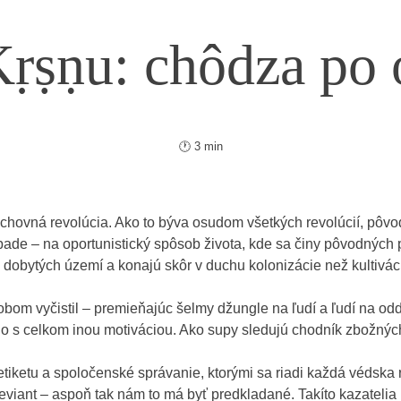
ṣṇu: chôdza po o
🕐 3 min
hovná revolúcia. Ako to býva osudom všetkých revolúcií, pôv
ade – na oportunistický spôsob života, kde sa činy pôvodných p
i dobytých území a konajú skôr v duchu kolonizácie než kultivác
om vyčistil – premieňajúc šelmy džungle na ľudí a ľudí na odda
 s celkom inou motiváciou. Ako supy sledujú chodník zbožných pú
á, etiketu a spoločenské správanie, ktorými sa riadi každá vé
deviant – aspoň tak nám to má byť predkladané. Takíto kazatelia l