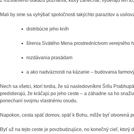
z rozsiahleho odkazu poznania, ktorý zanechal, vyberajú len to
Mali by sme sa vyhýbať spoločnosti takýchto parazitov a usilov
distribúcie jeho kníh
šírenia Svätého Mena prostredníctvom verejného 
rozdávania prasādam
a ako nadväznosti na kázanie – budovania farmo
Nech sa všetci, ktorí tvrdia, že sú nasledovníkmi Śrīlu Prabhup
predstierajú, že kráčajú po jeho ceste – a záhadne sa ho snažia i
ponechaní svojmu vlastnému osudu.
Napokon, cesta späť domov, späť k Bohu, môže byť otvorená pr
Byť už na tejto ceste je povzbudzujúce, no konečný cieľ, ktorý d