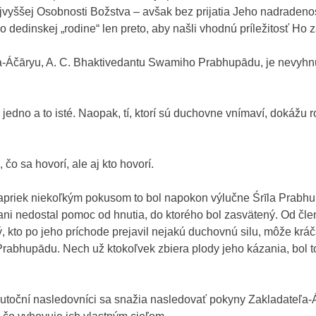
Najvyššej Osobnosti Božstva – avšak bez prijatia Jeho nadraden
 dedinskej „rodine“ len preto, aby našli vhodnú príležitosť Ho z
ľa-Áčāryu, A. C. Bhaktivedantu Swamiho Prabhupādu, je nevyhnu
 jedno a to isté. Naopak, tí, ktorí sú duchovne vnímaví, dokáž
o sa hovorí, ale aj kto hovorí.
 napriek niekoľkým pokusom to bol napokon výlučne Śrīla Prabhu
“, ani nedostal pomoc od hnutia, do ktorého bol zasvätený. Od 
 kto po jeho príchode prejavil nejakú duchovnú silu, môže kráč
Prabhupādu. Nech už ktokoľvek zbiera plody jeho kázania, bol t
oční nasledovníci sa snažia nasledovať pokyny Zakladateľa-Áč