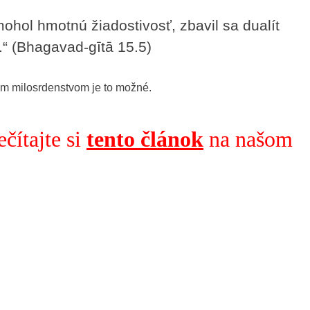
mohol hmotnú žiadostivosť, zbavil sa dualít
.“ (Bhagavad-gītā 15.5)
ným milosrdenstvom je to možné.
čítajte si
tento článok
na našom