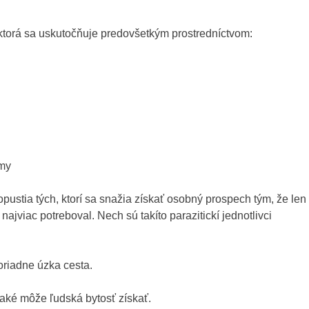
a ktorá sa uskutočňuje predovšetkým prostredníctvom:
rmy
pustia tých, ktorí sa snažia získať osobný prospech tým, že len
najviac potreboval. Nech sú takíto parazitickí jednotlivci
oriadne úzka cesta.
, aké môže ľudská bytosť získať.